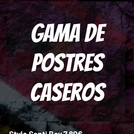
Gama de
postres
caseros
Style Santi Boy
7.80€